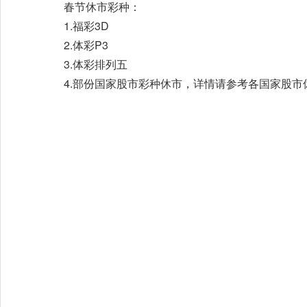
春节休市彩种：
1.福彩3D
2.体彩P3
3.体彩排列五
4.部份国家股市彩种休市，详情请参考各国家股市