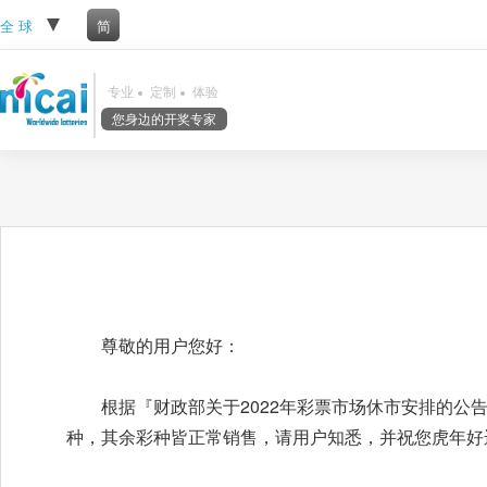
全 球
简
专业
定制
体验
您身边的开奖专家
尊敬的用户您好：
根据『财政部关于2022年彩票市场休市安排的公告』
种，其余彩种皆正常销售，请用户知悉，并祝您虎年好