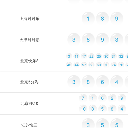
1
8
9
上海时时乐
3
6
9
3
天津时时彩
3
11
17
22
25
30
31
32
北京快乐8
42
44
57
68
69
70
74
76
3
8
6
4
北京5分彩
7
1
6
2
9
北京PK10
10
3
5
8
4
3
5
5
江苏快三