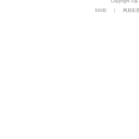
Copyright ©多
500彩
|
网易彩