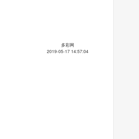
多彩网
2019-05-17 14:57:04