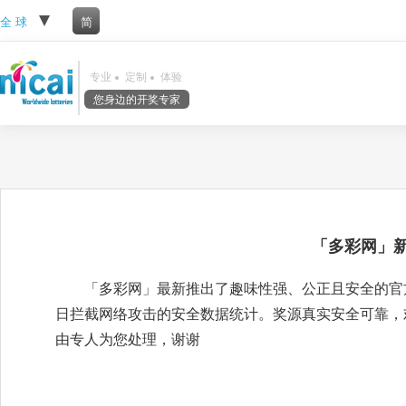
全 球
简
专业
定制
体验
您身边的开奖专家
「多彩网」新
「多彩网」
最新推出了趣味性强、公正且安全的官
日拦截网络攻击的安全数据统计。奖源真实安全可靠，
由专人为您处理，谢谢