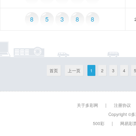
8
5
3
8
8
首页
上一页
1
2
3
4
关于多彩网
|
注册协议
Copyright ©多
500彩
|
网易彩